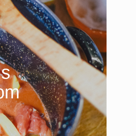
 s
kom