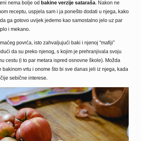
 meni nema bolje od
bakine verzije sataraša
. Nakon ne
m receptu, uspjela sam i ja ponešto dodati u njega, kako
r da ga gotovo uvijek jedemo kao samostalno jelo uz par
oplo i mekano.
aćeg povrća, isto zahvaljujući baki i njenoj “mafiji”
budući da su preko njenog, s kojim je prehranjivala svoju
bnu cestu (i to par metara ispred osnovne škole). Možda
 bakinom vrtu i onome što bi sve danas jeli iz njega, kada
ečije sebične interese.