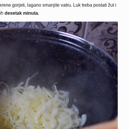
rene gorjeti, lagano smanjite vatru. Luk treba postati žut i
kih
desetak minuta
.