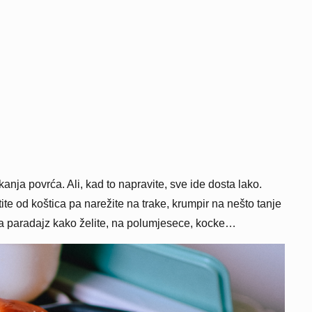
kanja povrća. Ali, kad to napravite, sve ide dosta lako.
tite od koštica pa narežite na trake, krumpir na nešto tanje
, a paradajz kako želite, na polumjesece, kocke…