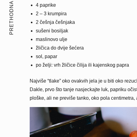
PRETHODNA PRIČA
4 paprike
2 – 3 krumpira
2 češnja češnjaka
sušeni bosiljak
maslinovo ulje
žličica do dvije šećera
sol, papar
po želji: vrh žličice čilija ili kajenskog papra
Najviše “tlake” oko ovakvih jela je u biti oko rezuc
Dakle, prvo što tanje nasjeckajte luk, papriku očis
ploške, ali ne previše tanko, oko pola centimetra