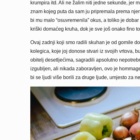
krumpira itd. Ali ne žalim niti jedne sekunde, jer
znam kojeg puta da sam ju pripremala prema njeno
bi mu malo “osuvremenila” okus, a toliko je doba
kriški domaćeg kruha, dok je sve još onako fino t
Ovaj zadnji koji smo radili skuhan je od gomile dom
kolegica, koje joj donose stvari iz svojih vrtova, 
obitelj desetljećima, sagradili apsolutno nepotre
izgubljen, ali nikada zaboravljen, ovo je hommage
bi se ljudi više borili za druge ljude, umjesto za n