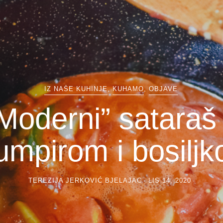
IZ NAŠE KUHINJE
,
KUHAMO
,
OBJAVE
Moderni” sataraš
umpirom i bosilj
TEREZIJA JERKOVIĆ BJELAJAC
LIS 14, 2020