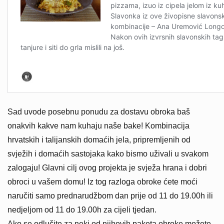
Sad uvode posebnu ponudu za dostavu obroka baš
onakvih kakve nam kuhaju naše bake! Kombinacija
hrvatskih i talijanskih domaćih jela, pripremljenih od
svježih i domaćih sastojaka kako bismo uživali u svakom
zalogaju! Glavni cilj ovog projekta je svježa hrana i dobri
obroci u vašem domu! Iz tog razloga obroke ćete moći
naručiti samo prednarudžbom dan prije od 11 do 19.00h ili
nedjeljom od 11 do 19.00h za cijeli tjedan.
Ako se odlučite za neki od njihovih paketa obroke možete