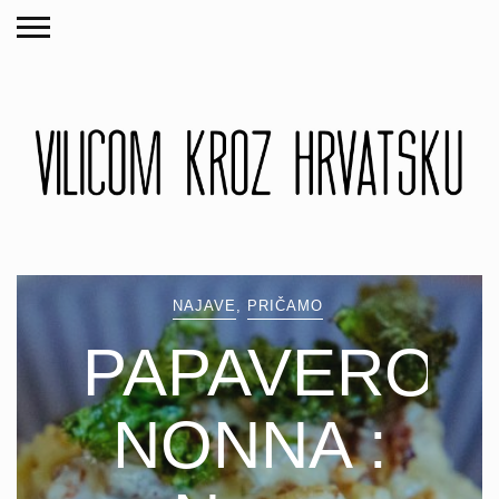
NAJAVE
,
PRIČAMO
PAPAVERO’S
NONNA :