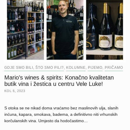
GDJE SMO BILI, ŠTO SMO PILI?
KOLUMNE
PIJEMO
PRIČAMO
,
,
,
Mario’s wines & spirits: Konačno kvalitetan
butik vina i žestica u centru Vele Luke!
KOL 6, 2023
S otoka se ne nikad doma vraćamo bez maslinovih ulja, slanih
inćuna, kapara, smokava, badema, a definitivno niti vrhunskih
korčulanskih vina. Umjesto da hodočastimo…