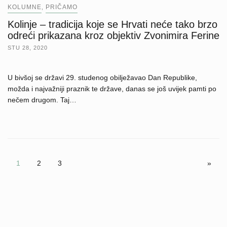
KOLUMNE
PRIČAMO
,
Kolinje – tradicija koje se Hrvati neće tako brzo
odreći prikazana kroz objektiv Zvonimira Ferine
STU 28, 2020
U bivšoj se državi 29. studenog obilježavao Dan Republike,
možda i najvažniji praznik te države, danas se još uvijek pamti po
nečem drugom. Taj…
1
2
3
»