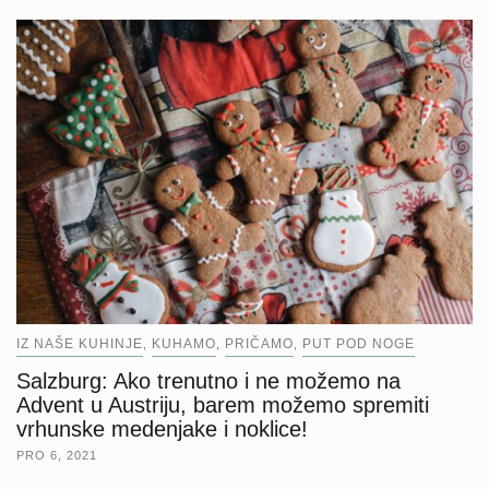
IZ NAŠE KUHINJE
KUHAMO
PRIČAMO
PUT POD NOGE
,
,
,
Salzburg: Ako trenutno i ne možemo na
Advent u Austriju, barem možemo spremiti
vrhunske medenjake i noklice!
PRO 6, 2021