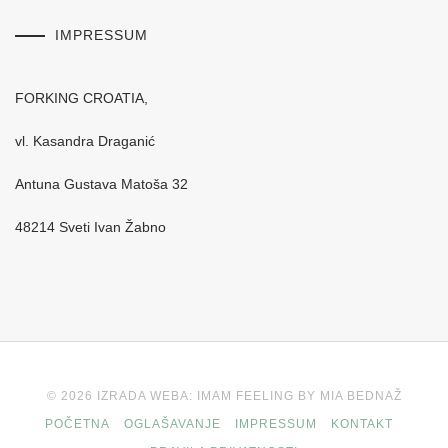
IMPRESSUM
FORKING CROATIA,
vl. Kasandra Draganić
Antuna Gustava Matoša 32
48214 Sveti Ivan Žabno
© 2026 IZRADA WEBA: IMAM FEELING BY MIA BEDNAŽ
POČETNA
OGLAŠAVANJE
IMPRESSUM
KONTAKT