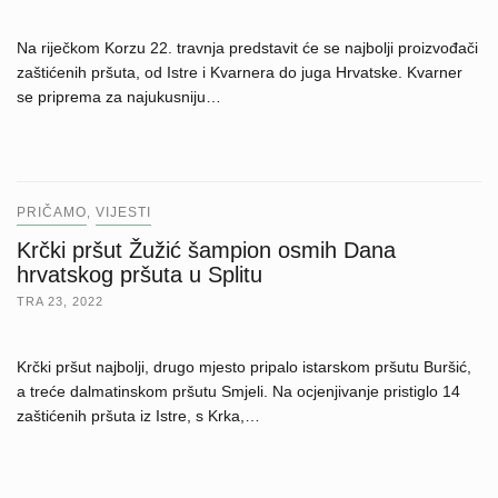
Na riječkom Korzu 22. travnja predstavit će se najbolji proizvođači
zaštićenih pršuta, od Istre i Kvarnera do juga Hrvatske. Kvarner
se priprema za najukusniju…
PRIČAMO
VIJESTI
,
Krčki pršut Žužić šampion osmih Dana
hrvatskog pršuta u Splitu
TRA 23, 2022
Krčki pršut najbolji, drugo mjesto pripalo istarskom pršutu Buršić,
a treće dalmatinskom pršutu Smjeli. Na ocjenjivanje pristiglo 14
zaštićenih pršuta iz Istre, s Krka,…