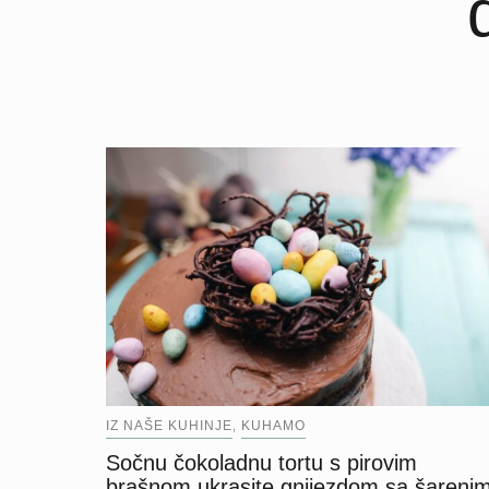
IZ NAŠE KUHINJE
KUHAMO
,
Sočnu čokoladnu tortu s pirovim
brašnom ukrasite gnijezdom sa šareni