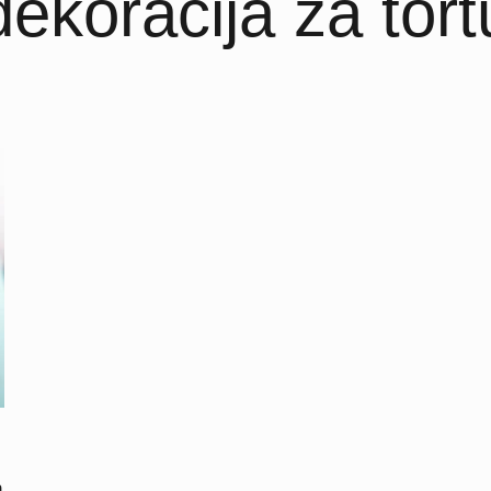
dekoracija za tort
m