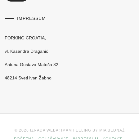
IMPRESSUM
FORKING CROATIA,
vl. Kasandra Draganić
Antuna Gustava Matoša 32
48214 Sveti Ivan Žabno
© 2026 IZRADA WEBA: IMAM FEELING BY MIA BEDNAŽ
POČETNA
OGLAŠAVANJE
IMPRESSUM
KONTAKT