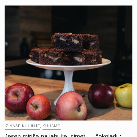
IZ NAŠE KUHINJE
KUHAMO
,
Jesen miriše na jabuke, cimet – i čokoladu: