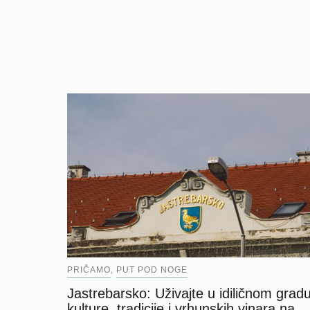
PRIČAMO
PUT POD NOGE
,
Jastrebarsko: Uživajte u idiličnom grad
kulture, tradicije i vrhunskih vinara na