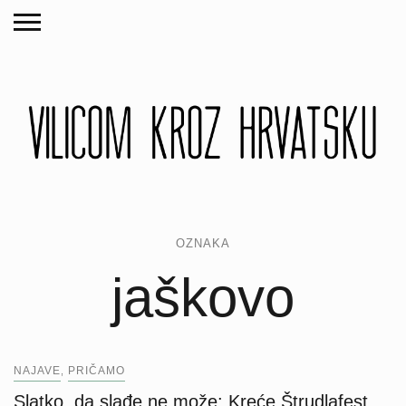
OZNAKA
jaškovo
NAJAVE
PRIČAMO
,
Slatko, da slađe ne može: Kreće Štrudlafest,