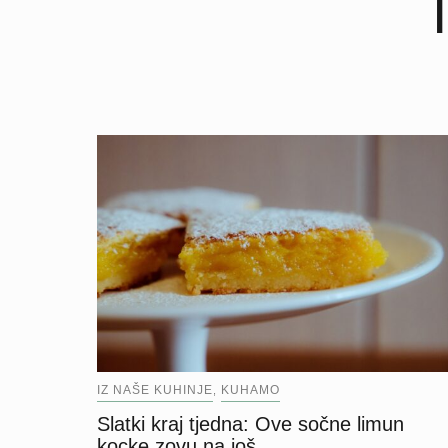
IZ NAŠE KUHINJE
KUHAMO
,
Slatki kraj tjedna: Ove sočne limun
kocke zovu na još