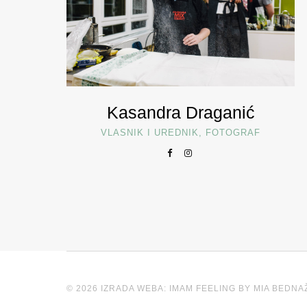
Kasandra Draganić
VLASNIK I UREDNIK, FOTOGRAF
© 2026 IZRADA WEBA: IMAM FEELING BY MIA BEDNA