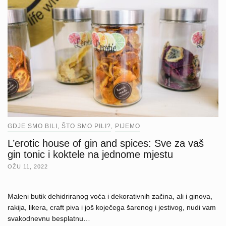
GDJE SMO BILI, ŠTO SMO PILI?
PIJEMO
,
L’erotic house of gin and spices: Sve za vaš
gin tonic i koktele na jednome mjestu
OŽU 11, 2022
Maleni butik dehidriranog voća i dekorativnih začina, ali i ginova,
rakija, likera, craft piva i još koječega šarenog i jestivog, nudi vam
svakodnevnu besplatnu…