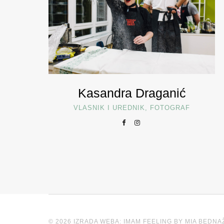
Kasandra Draganić
VLASNIK I UREDNIK, FOTOGRAF
© 2026 IZRADA WEBA: IMAM FEELING BY MIA BEDNA