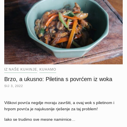
IZ NAŠE KUHINJE
KUHAMO
,
Brzo, a ukusno: Piletina s povrćem iz woka
SIJ 3, 2022
Viškovi povrća negdje moraju završiti, a ovaj wok s piletinom i
hrpom povrća je najukusnije rješenje za taj problem!
Iako se trudimo sve mesne namirnice…