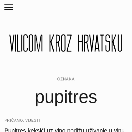
OZNAKA
pupitres
PRIČAMO
VIJESTI
,
Pupitres keksići uz vino podižu uživanje u vinu