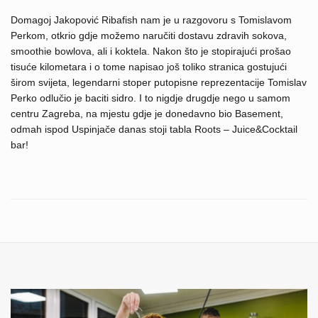
Domagoj Jakopović Ribafish nam je u razgovoru s Tomislavom
Perkom, otkrio gdje možemo naručiti dostavu zdravih sokova,
smoothie bowlova, ali i koktela. Nakon što je stopirajući prošao
tisuće kilometara i o tome napisao još toliko stranica gostujući
širom svijeta, legendarni stoper putopisne reprezentacije Tomislav
Perko odlučio je baciti sidro. I to nigdje drugdje nego u samom
centru Zagreba, na mjestu gdje je donedavno bio Basement,
odmah ispod Uspinjače danas stoji tabla Roots – Juice&Cocktail
bar!