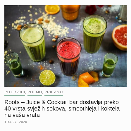
INTERVJUI
PIJEMO
PRIČAMO
,
,
Roots – Juice & Cocktail bar dostavlja preko
40 vrsta svježih sokova, smoothieja i koktela
na vaša vrata
TRA 27, 2020