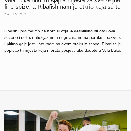
Vela Luka nudi tri sjajna mjesta za sve željne
fine spize, a Ribafish nam je otkrio koja su to
KOL 16, 2020
Godišnji provodimo na Korčuli koja je definitivno hit otok ove
sezone i dok s entuzijazmom odgovaramo na poruke i pozive s
upitima gdje jesti i što raditi na ovom otoku iz snova, Ribafish je
popisao tri mjesta koja morate posjetiti ako dođete u Velu Luku.