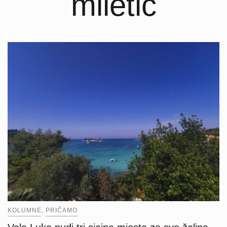
miletić
KOLUMNE
PRIČAMO
,