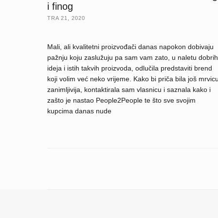
i finog
TRA 21, 2020
Mali, ali kvalitetni proizvođači danas napokon dobivaju
pažnju koju zaslužuju pa sam vam zato, u naletu dobrih
ideja i istih takvih proizvoda, odlučila predstaviti brend
koji volim već neko vrijeme. Kako bi priča bila još mrvic
zanimljivija, kontaktirala sam vlasnicu i saznala kako i
zašto je nastao People2People te što sve svojim
kupcima danas nude