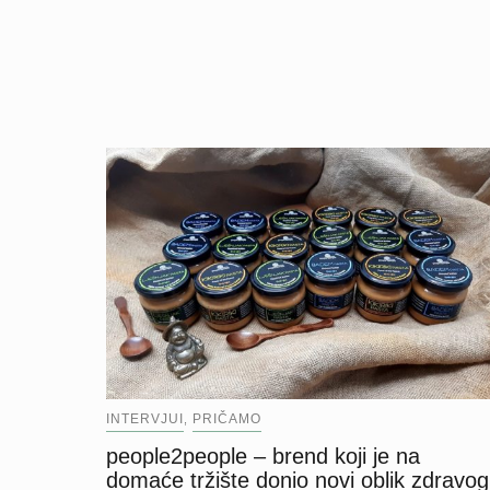
INTERVJUI
PRIČAMO
,
people2people – brend koji je na
domaće tržište donio novi oblik zdravog