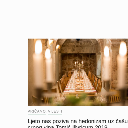
PRIČAMO
VIJESTI
,
Ljeto nas poziva na hedonizam uz čašu
crnog vina Tomić Illyricum 2019.