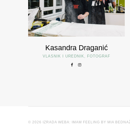
Kasandra Draganić
VLASNIK I UREDNIK, FOTOGRAF
© 2026 IZRADA WEBA: IMAM FEELING BY MIA BEDNA