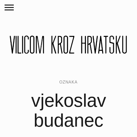
OZNAKA
vjekoslav
budanec