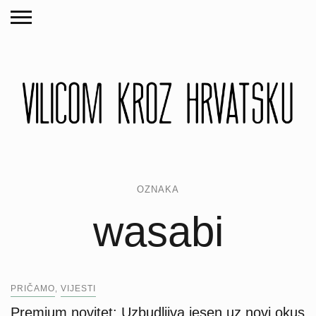
OZNAKA
wasabi
PRIČAMO
VIJESTI
,
Premium novitet: Uzbudljiva jesen uz novi okus