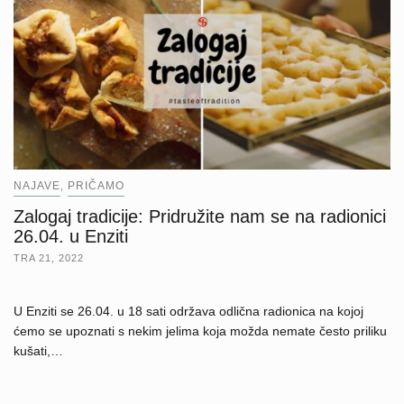
NAJAVE
PRIČAMO
,
Zalogaj tradicije: Pridružite nam se na radionici
26.04. u Enziti
TRA 21, 2022
U Enziti se 26.04. u 18 sati održava odlična radionica na kojoj
ćemo se upoznati s nekim jelima koja možda nemate često priliku
kušati,…