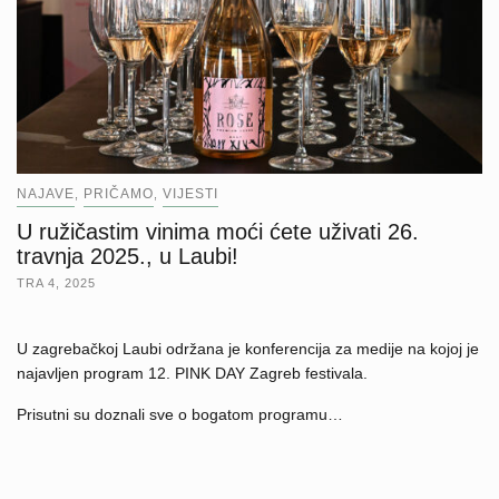
NAJAVE
PRIČAMO
VIJESTI
,
,
U ružičastim vinima moći ćete uživati 26.
travnja 2025., u Laubi!
TRA 4, 2025
U zagrebačkoj Laubi održana je konferencija za medije na kojoj je
najavljen program 12. PINK DAY Zagreb festivala.
Prisutni su doznali sve o bogatom programu…