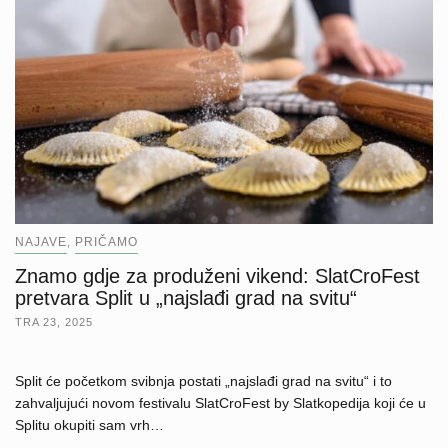
NAJAVE
PRIČAMO
,
Znamo gdje za produženi vikend: SlatCroFest
pretvara Split u „najslađi grad na svitu“
TRA 23, 2025
Split će početkom svibnja postati „najslađi grad na svitu“ i to
zahvaljujući novom festivalu SlatCroFest by Slatkopedija koji će u
Splitu okupiti sam vrh…