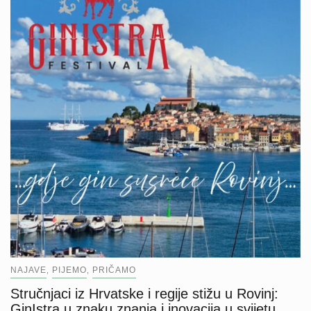
NAJAVE
PIJEMO
PRIČAMO
,
,
Stručnjaci iz Hrvatske i regije stižu u Rovinj:
GinIstra u znaku znanja i inovacija u svijetu