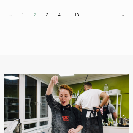
…
«
1
2
3
4
18
»