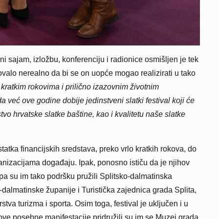
i sajam, izložbu, konferenciju i radionice osmišljen je tek
ovalo nerealno da bi se on uopće mogao realizirati u tako
ratkim rokovima i prilično izazovnim životnim
da već ove godine dobije jedinstveni slatki festival koji će
tstvo hrvatske slatke baštine, kao i kvalitetu naše slatke
tatka financijskih sredstava, preko vrlo kratkih rokova, do
anizacijama događaju. Ipak, ponosno ističu da je njihov
 pa su im tako podršku pružili Splitsko-dalmatinska
o-dalmatinske županije i Turistička zajednica grada Splita,
stva turizma i sporta. Osim toga, festival je uključen i u
ve posebne manifestacije pridružili su im se Muzej grada