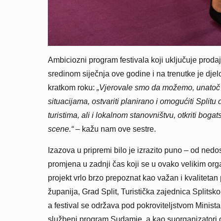
Ambiciozni program festivala koji uključuje prodajn
sredinom siječnja ove godine i na trenutke je djel
kratkom roku:
„Vjerovale smo da možemo, unatoč k
situacijama, ostvariti planirano i omogućiti Splitu 
turistima, ali i lokalnom stanovništvu, otkriti boga
scene.“
– kažu nam ove sestre.
Izazova u pripremi bilo je izrazito puno – od nedos
promjena u zadnji čas koji se u ovako velikim org
projekt vrlo brzo prepoznat kao važan i kvalitetan
županija, Grad Split, Turistička zajednica Splitsk
a festival se održava pod pokroviteljstvom Ministar
službeni program Sudamje, a kao suorganizatori o