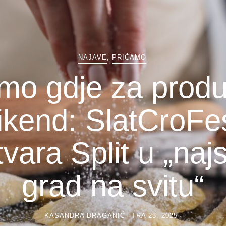
NAJAVE
,
PRIČAMO
mo gdje za produ
ikend: SlatCroFe
tvara Split u „najs
grad na svitu“
KASANDRA DRAGANIĆ
TRA 23, 2025