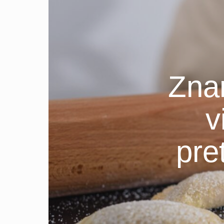
Zna
v
pre