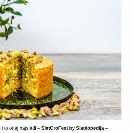
 i to onaj najslađi –
SlatCroFest by Slatkopedija
–