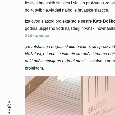
festival hrvatskih slastica i slatkih proizvoda za
do 4. svibnja,vladati najbolje hrvatske slastice.
Iza ovog slatkog projekta stoje sestre
Kate Boško
godina uspješno vodi najstariji hrvatski novinarski 
Slatkopediju
.
„Hrvatska ima bogatu slatku baštinu, ali i proizvođ
Nažalost, o tomu se jako rijetko priča i imamo doj
neki način stavljeno u drugi plan.“
– otkrivaju nam 
projektom.