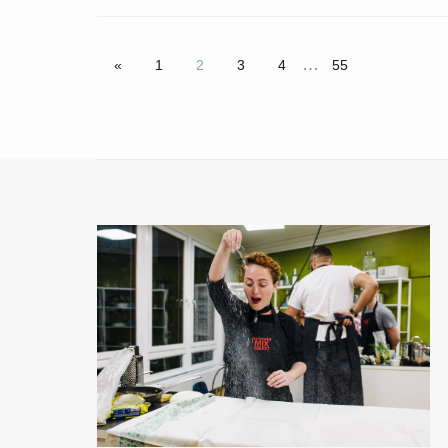
…
«
1
2
3
4
55