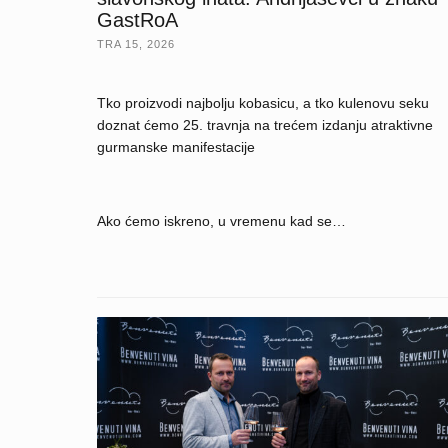
GastRoA
TRA 15, 2026
Tko proizvodi najbolju kobasicu, a tko kulenovu seku
doznat ćemo 25. travnja na trećem izdanju atraktivne
gurmanske manifestacije
Ako ćemo iskreno, u vremenu kad se…