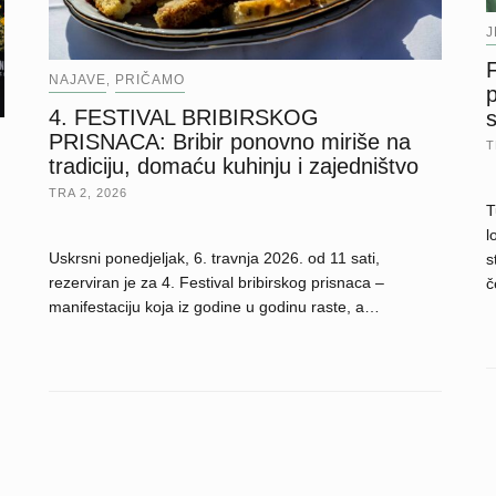
F
NAJAVE
PRIČAMO
,
p
4. FESTIVAL BRIBIRSKOG
s
PRISNACA: Bribir ponovno miriše na
T
tradiciju, domaću kuhinju i zajedništvo
TRA 2, 2026
T
l
Uskrsni ponedjeljak, 6. travnja 2026. od 11 sati,
s
rezerviran je za 4. Festival bribirskog prisnaca –
č
manifestaciju koja iz godine u godinu raste, a…