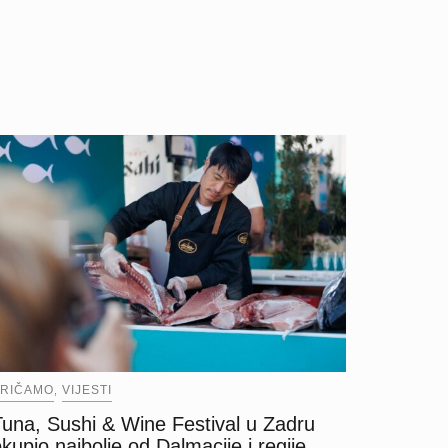
RIČAMO
VIJESTI
,
Tuna, Sushi & Wine Festival u Zadru
kupio najbolje od Dalmacije i regije