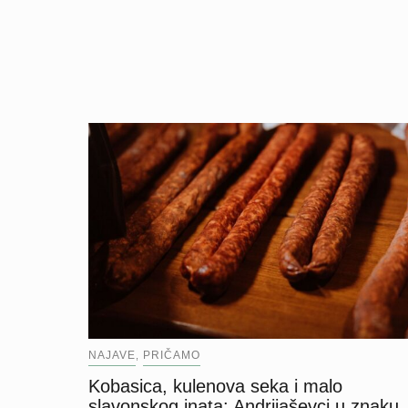
NAJAVE
PRIČAMO
,
Kobasica, kulenova seka i malo
slavonskog inata: Andrijaševci u znaku