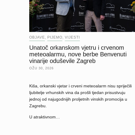
OBJAVE
PIJEMO
VIJESTI
,
,
Unatoč orkanskom vjetru i crvenom
meteoalarmu, nove berbe Benvenuti
vinarije oduševile Zagreb
OŽU 30, 2026
Kiša, orkanski vjetar i crveni meteoalarm nisu spriječili
ljubitelje vrhunskih vina da prošli tjedan prisustvuju
jednoj od najugodnijih proljetnih vinskih promocija u
Zagrebu.
U atraktivnom…