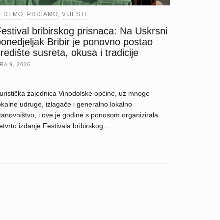
JEDEMO
PRIČAMO
VIJESTI
,
,
estival bribirskog prisnaca: Na Uskrsni
onedjeljak Bribir je ponovno postao
redište susreta, okusa i tradicije
RA 9, 2026
uristička zajednica Vinodolske općine, uz mnoge
okalne udruge, izlagače i generalno lokalno
tanovništvo, i ove je godine s ponosom organizirala
etvrto izdanje Festivala bribirskog…