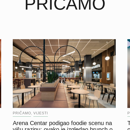
PRIČAMO
PRIČAMO
VIJESTI
P
,
Arena Centar podigao foodie scenu na
višu razinu: ovako je izgledao brunch o
o