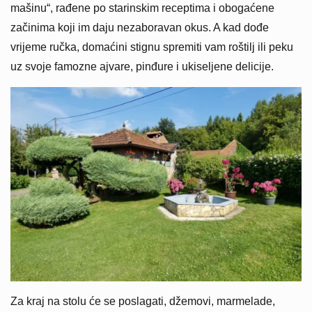
mašinu“, rađene po starinskim receptima i obogaćene
začinima koji im daju nezaboravan okus. A kad dođe
vrijeme ručka, domaćini stignu spremiti vam roštilj ili peku
uz svoje famozne ajvare, pinđure i ukiseljene delicije.
Za kraj na stolu će se poslagati, džemovi, marmelade,