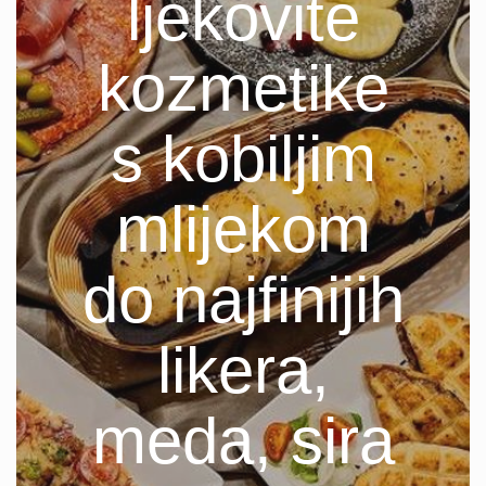
ljekovite
kozmetike
s kobiljim
mlijekom
do najfinijih
likera,
meda, sira