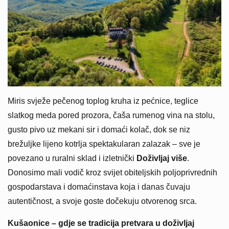
Miris svježe pečenog toplog kruha iz pećnice, teglice
slatkog meda pored prozora, čaša rumenog vina na stolu,
gusto pivo uz mekani sir i domaći kolač, dok se niz
brežuljke lijeno kotrlja spektakularan zalazak – sve je
povezano u ruralni sklad i izletnički
Doživljaj više
.
Donosimo mali vodič kroz svijet obiteljskih poljoprivrednih
gospodarstava i domaćinstava koja i danas čuvaju
autentičnost, a svoje goste dočekuju otvorenog srca.
Kušaonice – gdje se tradicija pretvara u doživljaj