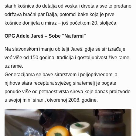
starih košnica do detalja od voska i drveta a sve to predano
održava bračni par Balja, potomci bake koja je prve
košnice donijela u miraz – još početkom 20. stoljeća.
OPG Adele Jareš – Sobe “Na farmi”
Na slavonskom imanju obitelji Jareš, gdje se sir izrađuje
već više od 150 godina, tradicija i gostoljubivost žive rame
uz rame.
Generacijama se bave sirarstvom i poljoprivredom, a
njihova stara receptura svježeg sira temelj je bogate
ponude više od petnaest vrsta sireva koje danas proizvode
u svojoj mini sirani, otvorenoj 2008. godine.