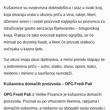
Kušaonice su svojevrsna dobrodošlica i ulaz u svaki kraj,
koja otvaraju vrata u ukusnu priču a vina, rakije, likeri,
džemovi sirevi i i ostali proizvodi najljepša su pozivnica za
istraživanje gastro senzacija Bjelovarsko – bilogorskog
kraja. Rakija će tako evocirati toplinu ognjišta, sir će
mirisati po dozreloj livadi, a likeri će prizvati slatkoću
voćnjaka u kasno ljeto.
Svi okusi imaju okus djetinjstva, a mirisi prirode stapaju se
u jedinstvenu priču – suho, slatko, slano, oporo, trpko,
medeno i mirisno u savršenoj ravnoteži.
Kušaonica domaćih proizvoda – OPG Fredi Pali
OPG Fredi Pali
iz Velike Pisanice je kušaonica domaćih
proizvoda. Poznati su po vrhunskim likerima, rakijama i
domaćim sokovima, a nedavno su obogatili svoju ponudu i