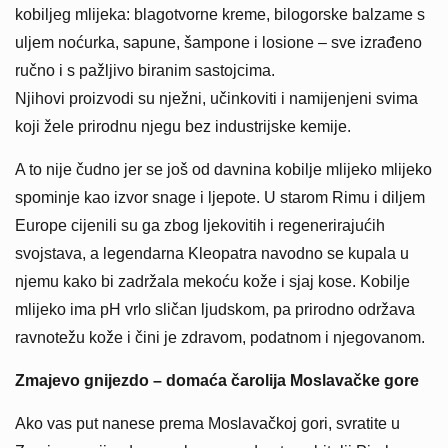
kobiljeg mlijeka: blagotvorne kreme, bilogorske balzame s
uljem noćurka, sapune, šampone i losione – sve izrađeno
ručno i s pažljivo biranim sastojcima.
Njihovi proizvodi su nježni, učinkoviti i namijenjeni svima
koji žele prirodnu njegu bez industrijske kemije.
A to nije čudno jer se još od davnina kobilje mlijeko mlijeko
spominje kao izvor snage i ljepote. U starom Rimu i diljem
Europe cijenili su ga zbog ljekovitih i regenerirajućih
svojstava, a legendarna Kleopatra navodno se kupala u
njemu kako bi zadržala mekoću kože i sjaj kose. Kobilje
mlijeko ima pH vrlo sličan ljudskom, pa prirodno održava
ravnotežu kože i čini je zdravom, podatnom i njegovanom.
Zmajevo gnijezdo – domaća čarolija Moslavačke gore
Ako vas put nanese prema Moslavačkoj gori, svratite u