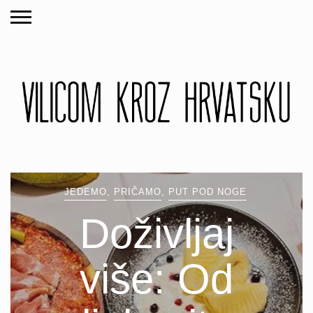
JEDEMO
,
PRIČAMO
,
PUT POD NOGE
Doživljaj
više: Od