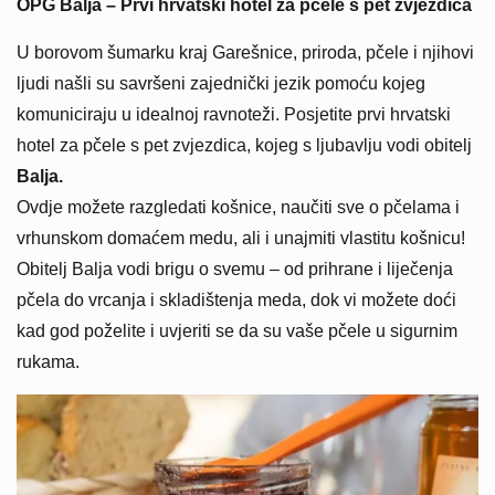
OPG Balja – Prvi hrvatski hotel za pčele s pet zvjezdica
U borovom šumarku kraj Garešnice, priroda, pčele i njihovi
ljudi našli su savršeni zajednički jezik pomoću kojeg
komuniciraju u idealnoj ravnoteži. Posjetite prvi hrvatski
hotel za pčele s pet zvjezdica, kojeg s ljubavlju vodi obitelj
Balja.
Ovdje možete razgledati košnice, naučiti sve o pčelama i
vrhunskom domaćem medu, ali i unajmiti vlastitu košnicu!
Obitelj Balja vodi brigu o svemu – od prihrane i liječenja
pčela do vrcanja i skladištenja meda, dok vi možete doći
kad god poželite i uvjeriti se da su vaše pčele u sigurnim
rukama.