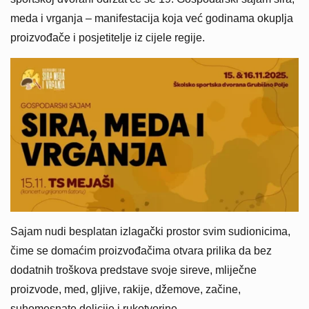
meda i vrganja – manifestacija koja već godinama okuplja
proizvođače i posjetitelje iz cijele regije.
Sajam nudi besplatan izlagački prostor svim sudionicima,
čime se domaćim proizvođačima otvara prilika da bez
dodatnih troškova predstave svoje sireve, mliječne
proizvode, med, gljive, rakije, džemove, začine,
suhomesnate delicije i rukotvorine.