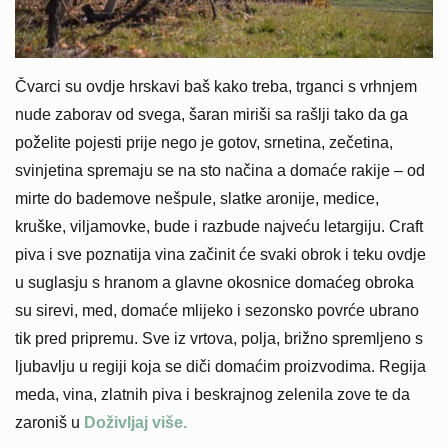
Čvarci su ovdje hrskavi baš kako treba, trganci s vrhnjem
nude zaborav od svega, šaran miriši sa rašlji tako da ga
poželite pojesti prije nego je gotov, srnetina, zečetina,
svinjetina spremaju se na sto načina a domaće rakije – od
mirte do bademove nešpule, slatke aronije, medice,
kruške, viljamovke, bude i razbude najveću letargiju. Craft
piva i sve poznatija vina začinit će svaki obrok i teku ovdje
u suglasju s hranom a glavne okosnice domaćeg obroka
su sirevi, med, domaće mlijeko i sezonsko povrće ubrano
tik pred pripremu. Sve iz vrtova, polja, brižno spremljeno s
ljubavlju u regiji koja se diči domaćim proizvodima. Regija
meda, vina, zlatnih piva i beskrajnog zelenila zove te da
zaroniš u
Doživljaj više.