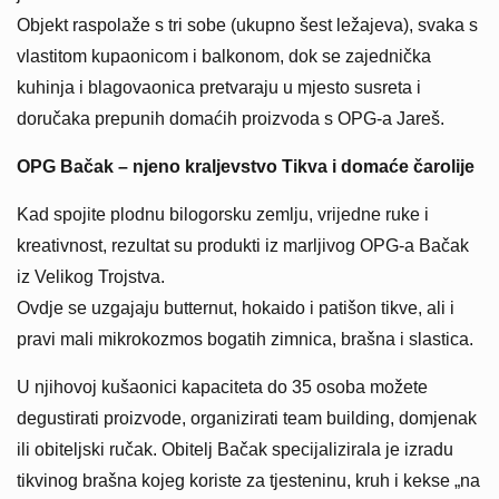
Objekt raspolaže s tri sobe (ukupno šest ležajeva), svaka s
vlastitom kupaonicom i balkonom, dok se zajednička
kuhinja i blagovaonica pretvaraju u mjesto susreta i
doručaka prepunih domaćih proizvoda s OPG-a Jareš.
OPG Bačak – njeno kraljevstvo Tikva i domaće čarolije
Kad spojite plodnu bilogorsku zemlju, vrijedne ruke i
kreativnost, rezultat su produkti iz marljivog OPG-a Bačak
iz Velikog Trojstva.
Ovdje se uzgajaju butternut, hokaido i patišon tikve, ali i
pravi mali mikrokozmos bogatih zimnica, brašna i slastica.
U njihovoj kušaonici kapaciteta do 35 osoba možete
degustirati proizvode, organizirati team building, domjenak
ili obiteljski ručak. Obitelj Bačak specijalizirala je izradu
tikvinog brašna kojeg koriste za tjesteninu, kruh i kekse „na