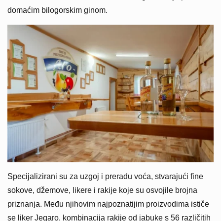
domaćim bilogorskim ginom.
Specijalizirani su za uzgoj i preradu voća, stvarajući fine
sokove, džemove, likere i rakije koje su osvojile brojna
priznanja. Među njihovim najpoznatijim proizvodima ističe
se liker Jegaro, kombinacija rakije od jabuke s 56 različitih