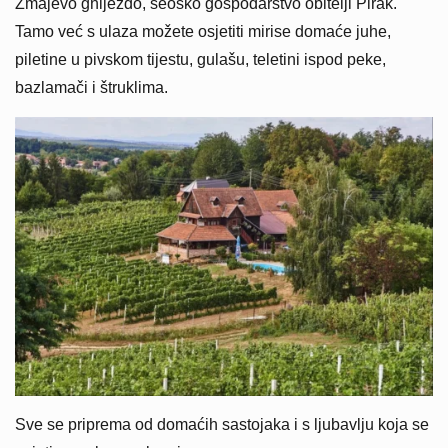
Zmajevo gnijezdo, seosko gospodarstvo obitelji Pirak.
Tamo već s ulaza možete osjetiti mirise domaće juhe,
piletine u pivskom tijestu, gulašu, teletini ispod peke,
bazlamači i štruklima.
Sve se priprema od domaćih sastojaka i s ljubavlju koja se