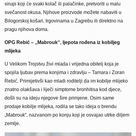
sirupi koji će svaki kolač ili palačinke, pretvoriti u malu
svečanost okusa. Njihove proizvode možete nabaviti u
Bilogorskoj košari, trgovinama u Zagrebu ili direktno na
pragu njihova doma.
OPG Rebić – „Mabrouk“, ljepota rođena iz kobiljeg
mlijeka
U Velikom Trojstvu živi mlada i vrijedna obitelj koja je
spojila ljubav prema konjima i zdravlju – Tamara i Zoran
Rebić. Primijetivši kao mladi roditelji da im kobilje mlijeko
znatno olakšava i liječi simptome bronhitisa kod djece,
došli su na ideju njegove šire primjene. Osim same
prodaje kobilje mlijeka, rodila se tako ideja o brendu
„Mabrouk“, nazvanom po konju koji je osvajao utrke diljem
zemlje.