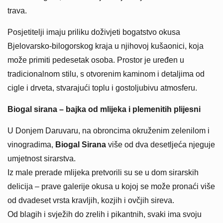
trava.
Posjetitelji imaju priliku doživjeti bogatstvo okusa
Bjelovarsko-bilogorskog kraja u njihovoj kušaonici, koja
može primiti pedesetak osoba. Prostor je uređen u
tradicionalnom stilu, s otvorenim kaminom i detaljima od
cigle i drveta, stvarajući toplu i gostoljubivu atmosferu.
Biogal sirana – bajka od mlijeka i plemenitih plijesni
U Donjem Daruvaru, na obroncima okruženim zelenilom i
vinogradima,
Biogal Sirana
više od dva desetljeća njeguje
umjetnost sirarstva.
Iz male prerade mlijeka pretvorili su se u dom sirarskih
delicija – prave galerije okusa u kojoj se može pronaći više
od dvadeset vrsta kravljih, kozjih i ovčjih sireva.
Od blagih i svježih do zrelih i pikantnih, svaki ima svoju