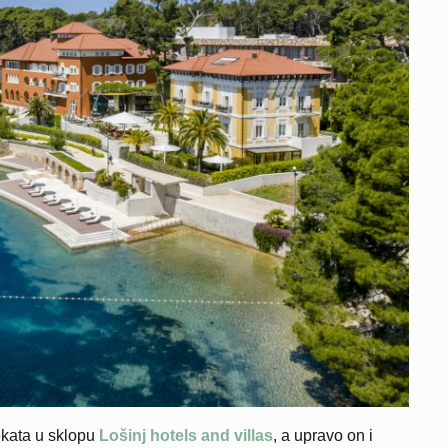
ekata u sklopu
Lošinj hotels and villas
, a upravo on i