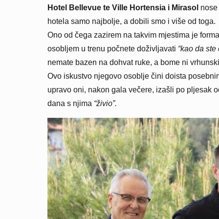
Hotel Bellevue te Ville Hortensia i Mirasol
nose
hotela samo najbolje, a dobili smo i više od toga.
Ono od čega zazirem na takvim mjestima je formaln
osobljem u trenu počnete doživljavati
“kao da ste
nemate bazen na dohvat ruke, a bome ni vrhunski
Ovo iskustvo njegovo osoblje čini doista posebni
upravo oni, nakon gala večere, izašli po pljesak od
dana s njima
“živio”.