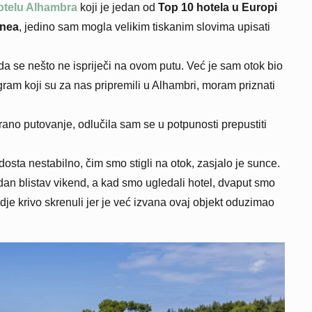
telu Alhambra
koji je jedan od
Top 10 hotela u Europi
inea
, jedino sam mogla velikim tiskanim slovima upisati
 da se nešto ne ispriječi na ovom putu. Već je sam otok bio
gram koji su za nas pripremili u Alhambri, moram priznati
zirano putovanje, odlučila sam se u potpunosti prepustiti
dosta nestabilno, čim smo stigli na otok, zasjalo je sunce.
dan blistav vikend, a kad smo ugledali hotel, dvaput smo
e krivo skrenuli jer je već izvana ovaj objekt oduzimao