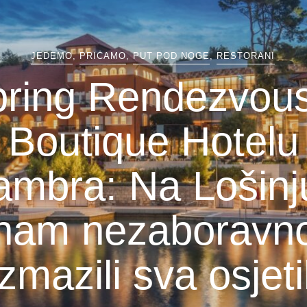
JEDEMO
,
PRIČAMO
,
PUT POD NOGE
,
RESTORANI
ring Rendezvou
Boutique Hotelu
ambra: Na Lošinj
nam nezaboravn
zmazili sva osjeti