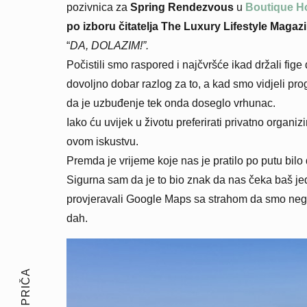
pozivnica za
Spring Rendezvous
u
Boutique Ho
po izboru čitatelja The Luxury Lifestyle Magaz
“
DA, DOLAZIM!”.
Počistili smo raspored i najčvršće ikad držali fige
dovoljno dobar razlog za to, a kad smo vidjeli pro
da je uzbuđenje tek onda doseglo vrhunac.
Iako ću uvijek u životu preferirati privatno organi
ovom iskustvu.
Premda je vrijeme koje nas je pratilo po putu bilo 
Sigurna sam da je to bio znak da nas čeka baš je
provjeravali Google Maps sa strahom da smo negdj
dah.