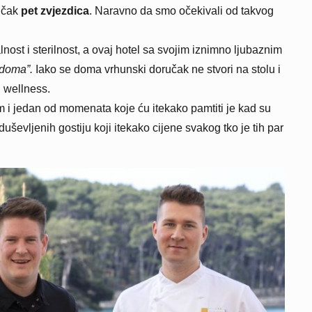
 čak
pet zvjezdica
. Naravno da smo očekivali od takvog
ost i sterilnost, a ovaj hotel sa svojim iznimno ljubaznim
 doma”.
Iako se doma vrhunski doručak ne stvori na stolu i
 wellness.
m i jedan od momenata koje ću itekako pamtiti je kad su
uševljenih gostiju koji itekako cijene svakog tko je tih par