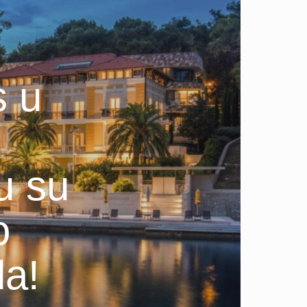
s u
u su
o
la!