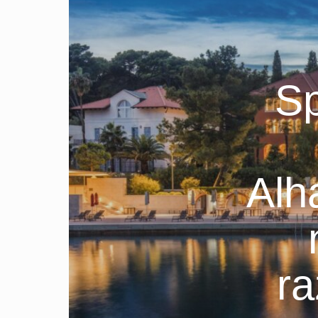
Sp
Alh
ra