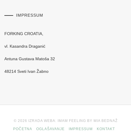
IMPRESSUM
FORKING CROATIA,
vl. Kasandra Draganić
Antuna Gustava Matoša 32
48214 Sveti Ivan Žabno
© 2026 IZRADA WEBA: IMAM FEELING BY MIA BEDNAŽ
POČETNA
OGLAŠAVANJE
IMPRESSUM
KONTAKT