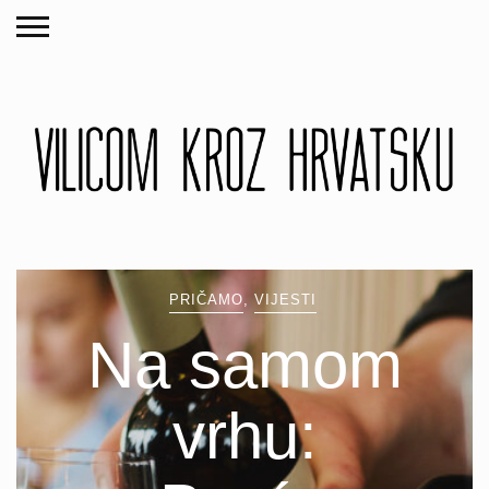
PRIČAMO
,
VIJESTI
Na samom
vrhu: