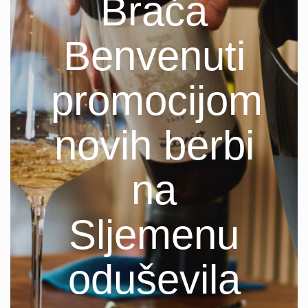
Braća
Benvenuti
promocijom
novih berbi
na
Sljemenu
oduševila