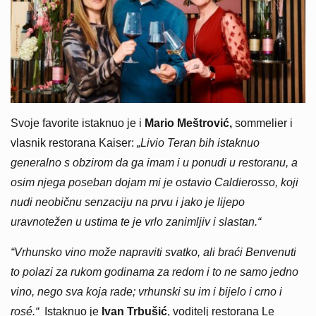
Svoje favorite istaknuo je i
Mario Meštrović,
sommelier i
vlasnik restorana Kaiser:
„Livio Teran bih istaknuo
generalno s obzirom da ga imam i u ponudi u restoranu, a
osim njega poseban dojam mi je ostavio Caldierosso, koji
nudi neobičnu senzaciju na prvu i jako je lijepo
uravnotežen u ustima te je vrlo zanimljiv i slastan.“
“Vrhunsko vino može napraviti svatko, ali braći Benvenuti
to polazi za rukom godinama za redom i to ne samo jedno
vino, nego sva koja rade; vrhunski su im i bijelo i crno i
rosé.“
Istaknuo je
Ivan Trbušić
, voditelj restorana Le