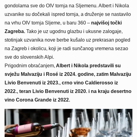
gondolama sve do OIV tornja na Sljemenu. Albert i Nikola
uzvanike su dočekali ispred tornja, a druženje se nastavilo
na vrhu OIV tornja Sljeme, u baru 360 –
najvišoj točki
Zagreba.
Tako je uz ugodnu glazbu i ukusne zalogaje,
stotinjak uzvanika nove berbe kušalo uz prekrasan pogled
na Zagreb i okolicu, koji je radi sunčanog vremena sezao
sve do slovenskih Alpi.
Prigodnim obraćanjem,
Albert i Nikola predstavili su
svježu Malvaziju i Rosé iz 2024. godine, zatim Malvaziju
Livio Benvenuti iz 2023., crno vino Caldierosso iz
2022., teran Livio Benvenuti iz 2020. i na kraju desertno
vino Corona Grande iz 2022.