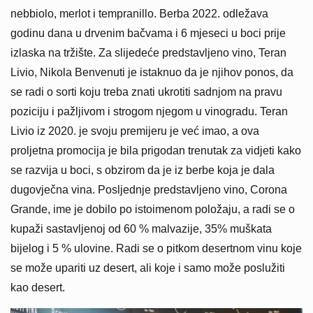
nebbiolo, merlot i tempranillo. Berba 2022. odležava
godinu dana u drvenim bačvama i 6 mjeseci u boci prije
izlaska na tržište. Za slijedeće predstavljeno vino, Teran
Livio, Nikola Benvenuti je istaknuo da je njihov ponos, da
se radi o sorti koju treba znati ukrotiti sadnjom na pravu
poziciju i pažljivom i strogom njegom u vinogradu. Teran
Livio iz 2020. je svoju premijeru je već imao, a ova
proljetna promocija je bila prigodan trenutak za vidjeti kako
se razvija u boci, s obzirom da je iz berbe koja je dala
dugovječna vina. Posljednje predstavljeno vino, Corona
Grande, ime je dobilo po istoimenom položaju, a radi se o
kupaži sastavljenoj od 60 % malvazije, 35% muškata
bijelog i 5 % ulovine. Radi se o pitkom desertnom vinu koje
se može upariti uz desert, ali koje i samo može poslužiti
kao desert.