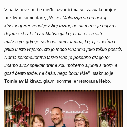
Vina iz nove berbe među uzvanicima su izazvala brojne
pozitivne komentare, „
Rosé i Malvazija su na nekoj
klasičnoj Benvenutijevskoj razini, no na mene je najveći
dojam ostavila Livio Malvazija koja ima pravi štih
malvazije, gdje je sortnost dominantna, koja je moćna i
pitka u isto vrijeme, što je inače vinarima jako teško postići.
Nama sommelierima takvo vino je posebno drago jer
imamo širok spektar hrane koji možemo sljubiti s njom, a
gosti često traže, ne čašu, nego bocu više“
istaknuo je
Tomislav Mikinac,
glavni sommelier restorana Nebo.