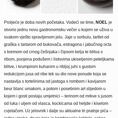
Proljeće je doba novih početaka. Vodeći se time,
NOEL
je
stvorio jednu novu gastronomsku večer u kojem se uživa u
svakom vješto spravljenom jelu. Jaje u sorbulu, tartlet od
graška s tartarom od bukovača, estragona i jabučnog octa
s kremom od crnog češnjaka i čipsom kelja te blitva s
ribom, punjena podušem i listovima ukiseljenim peteljkama
blitve, i krumpirom kuhanim u ribljoj juhi s gustom
redukcijom jusa od ribe tek su dio nove ponude koja se
nastavlja s tortelinima od jastoga s rombom i kavijarom
beur blanc umakom, a potom i posebnim art slijedom u
kojem i gosti postaju umjetnici – terinom od mrkve s jusom
od luka i uljem od vlasca, kockicama od heljde i kiselom
cvjetačom. Uz jelovnik i dalje su aktualne tri pratnje pića –