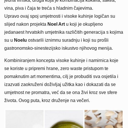
jedna vinska, druga koja je kombinacija koktela, sakea,
vina, piva i čaja te treća s hladnim čajevima.
Upravo ovaj spoj umjetnosti i visoke kuhinje logičan su
slijed nakon projekta
Noel Art
u koji je okupljeno
jedanaest hrvatskih umjetnika različitih generacija s kojima
su u
Noelu
ostvarili iznimnu suradnju i koji su prošli
gastronomsko-sinestezijsko iskustvo njihovog menija.
Kombiniranjem koncepta visoke kuhinje i namirnica koje
se koriste u pripremi hrane, zero waste pristupom te
pomaknutim art momentima, cilj je probuditi sva osjetila i
izazvati zaokruženi doživljaj užitka kao i dokazati da se
umjetnost ne promatra, već da se ona živi kroz sve sfere
života. Ovog puta, kroz druženje na večeri.