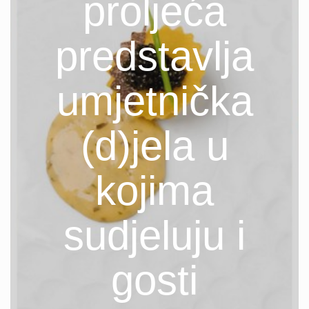
proljeća
predstavlja
umjetnička
(d)jela u
kojima
sudjeluju i
gosti