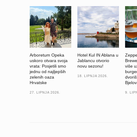
Arboretum Opeka
Hotel Kul IN Ablana u
Zeppel
uskoro otvara svoja
Jablancu otvorio
Brewer
vrata: Posjetili smo
novu sezonu!
više u
jednu od najljepših
burger
18. LIPNJA 2026.
zelenih oaza
dvoriš
Hrvatske
Bjelov
27. LIPNJA 2026.
9. LIP