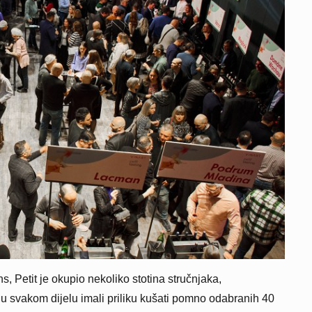
s, Petit je okupio nekoliko stotina stručnjaka,
su u svakom dijelu imali priliku kušati pomno odabranih 40