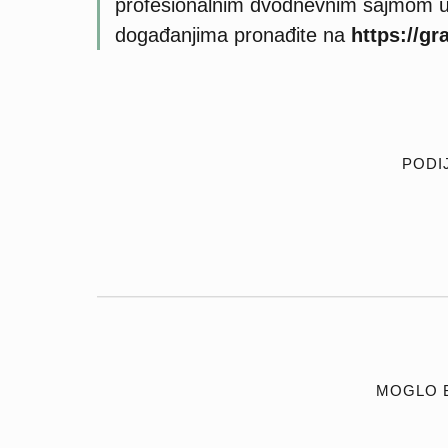
profesionalnim dvodnevnim sajmom u 
događanjima pronađite na
https://gr
PODIJ
MOGLO B