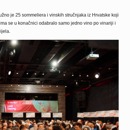
užno je 25 sommeliera i vinskih stručnjaka iz Hrvatske koji
ima se u konačnici odabralo samo jedno vino po vinariji i
jela.