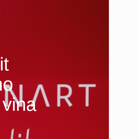
it
no
vina