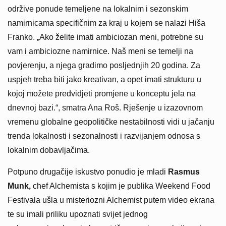
održive ponude temeljene na lokalnim i sezonskim
namirnicama specifičnim za kraj u kojem se nalazi Hiša
Franko. „Ako želite imati ambiciozan meni, potrebne su
vam i ambiciozne namirnice. Naš meni se temelji na
povjerenju, a njega gradimo posljednjih 20 godina. Za
uspjeh treba biti jako kreativan, a opet imati strukturu u
kojoj možete predvidjeti promjene u konceptu jela na
dnevnoj bazi.“, smatra Ana Roš. Rješenje u izazovnom
vremenu globalne geopolitičke nestabilnosti vidi u jačanju
trenda lokalnosti i sezonalnosti i razvijanjem odnosa s
lokalnim dobavljačima.
Potpuno drugačije iskustvo ponudio je mladi
Rasmus
Munk,
chef Alchemista s kojim je publika Weekend Food
Festivala ušla u misteriozni Alchemist putem video ekrana
te su imali priliku upoznati svijet jednog