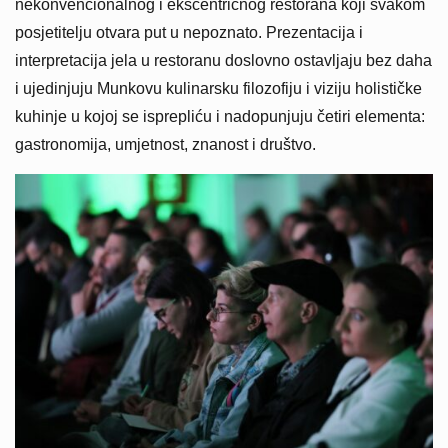
nekonvencionalnog i ekscentričnog restorana koji svakom
posjetitelju otvara put u nepoznato. Prezentacija i
interpretacija jela u restoranu doslovno ostavljaju bez daha
i ujedinjuju Munkovu kulinarsku filozofiju i viziju holističke
kuhinje u kojoj se isprepliću i nadopunjuju četiri elementa:
gastronomija, umjetnost, znanost i društvo.