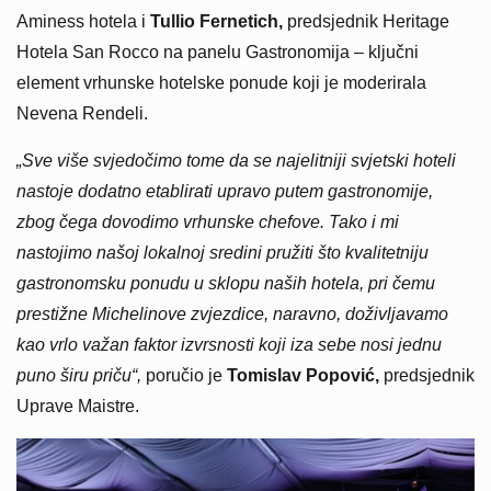
Aminess hotela i
Tullio Fernetich,
predsjednik Heritage
Hotela San Rocco na panelu Gastronomija – ključni
element vrhunske hotelske ponude koji je moderirala
Nevena Rendeli.
„Sve više svjedočimo tome da se najelitniji svjetski hoteli
nastoje dodatno etablirati upravo putem gastronomije,
zbog čega dovodimo vrhunske chefove. Tako i mi
nastojimo našoj lokalnoj sredini pružiti što kvalitetniju
gastronomsku ponudu u sklopu naših hotela, pri čemu
prestižne Michelinove zvjezdice, naravno, doživljavamo
kao vrlo važan faktor izvrsnosti koji iza sebe nosi jednu
puno širu priču“,
poručio je
Tomislav Popović,
predsjednik
Uprave Maistre.