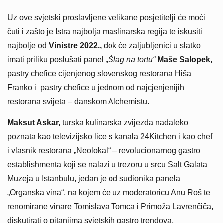
Uz ove svjetski proslavljene velikane posjetitelji će moći
čuti i zašto je Istra najbolja maslinarska regija te iskusiti
najbolje od
Vinistre 2022.,
dok će zaljubljenici u slatko
imati priliku poslušati panel
„Šlag na tortu“
Maše Salopek,
pastry chefice cijenjenog slovenskog restorana Hiša
Franko i pastry chefice u jednom od najcjenjenijih
restorana svijeta – danskom Alchemistu.
Maksut Askar,
turska kulinarska zvijezda nadaleko
poznata kao televizijsko lice s kanala 24Kitchen i kao chef
i vlasnik restorana „Neolokal“ – revolucionarnog gastro
establishmenta koji se nalazi u trezoru u srcu Salt Galata
Muzeja u Istanbulu, jedan je od sudionika panela
„Organska vina“, na kojem će uz moderatoricu Anu Roš te
renomirane vinare Tomislava Tomca i Primoža Lavrenčiča,
diskutirati o pitanjima svjetskih gastro trendova,