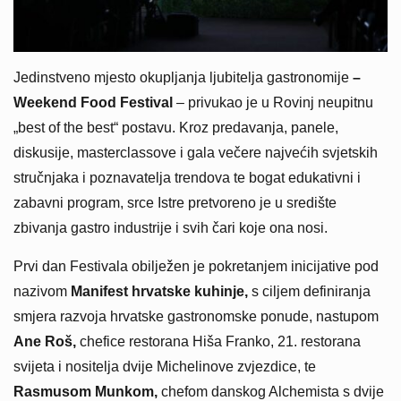
Jedinstveno mjesto okupljanja ljubitelja gastronomije
–
Weekend Food Festival
– privukao je u Rovinj neupitnu
„best of the best“ postavu. Kroz predavanja, panele,
diskusije, masterclassove i gala večere najvećih svjetskih
stručnjaka i poznavatelja trendova te bogat edukativni i
zabavni program, srce Istre pretvoreno je u središte
zbivanja gastro industrije i svih čari koje ona nosi.
Prvi dan Festivala obilježen je pokretanjem inicijative pod
nazivom
Manifest hrvatske kuhinje,
s ciljem definiranja
smjera razvoja hrvatske gastronomske ponude, nastupom
Ane Roš,
chefice restorana Hiša Franko, 21. restorana
svijeta i nositelja dvije Michelinove zvjezdice, te
Rasmusom Munkom,
chefom danskog Alchemista s dvije