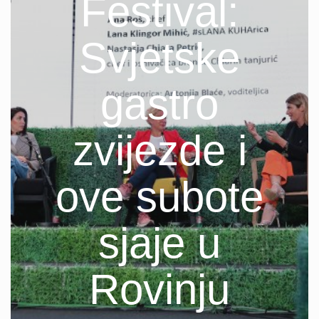
Festival:
Svjetske
gastro
zvijezde i
ove subote
sjaje u
Rovinju