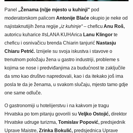
Panel
„Ženama (ni)je mjesto u kuhinji“
pod
moderatorskom palicom
Antonije Blaće
okupio je neke od
najistaknutijih žena regije
„iz kuhinje“
– cheficu
Anu Roš,
autoricu kuharice #sLANA KUHArica
Lanu Klingor
te
cheficu i osnivačicu brenda Chiarin tanjurić
Nastasju
Chiaru Petrić.
Iznijele su svoja iskustva i stavove o
trenutnom položaju žena u gastro industriji, probleme s
kojima se nose i predviđanjima za budućnost te zaključile
da smo kao društvo napredovali, kao i da itekako još ima
posla te da je ženama, u svakom slučaju, mjesto tamo gdje
one same odluče.
O gastronomiji u hotelijerstvu i na kakvom je tragu
Hrvatska po tom pitanju govorili su
Veljko Ostojić,
direktor
Hrvatske udruge turizma,
Tomislav Popović,
predsjednik
Uprave Maistre,
Zrinka Bokulić,
predsjednica Uprave