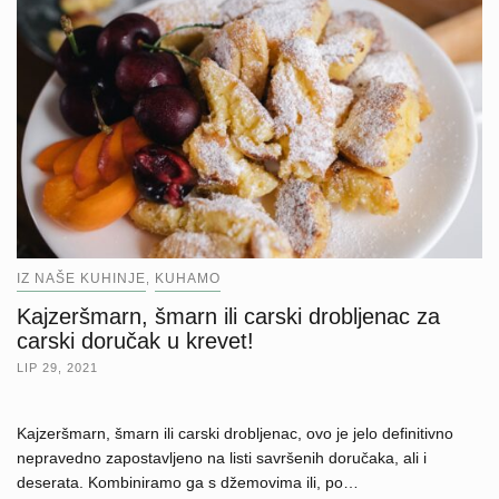
IZ NAŠE KUHINJE
KUHAMO
,
Kajzeršmarn, šmarn ili carski drobljenac za
carski doručak u krevet!
LIP 29, 2021
Kajzeršmarn, šmarn ili carski drobljenac, ovo je jelo definitivno
nepravedno zapostavljeno na listi savršenih doručaka, ali i
deserata. Kombiniramo ga s džemovima ili, po…