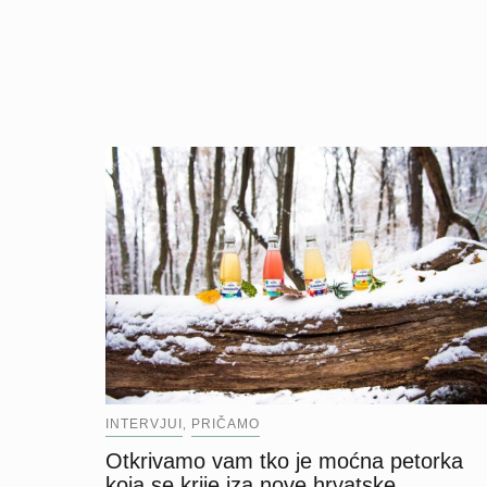
INTERVJUI
PRIČAMO
,
Otkrivamo vam tko je moćna petorka
koja se krije iza nove hrvatske