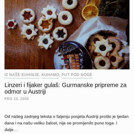
IZ NAŠE KUHINJE
KUHAMO
PUT POD NOGE
,
,
Linzeri i fijaker gulaš: Gurmanske pripreme za
odmor u Austriji
PRO 13, 2020
Od našeg zadnjeg teksta o faljenju posjeta Austriji prošlo je tjedan
dana i na našu veliku žalost, nije se promijenilo puno toga. I
dalje…