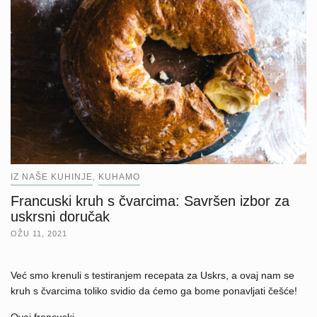
IZ NAŠE KUHINJE
KUHAMO
,
Francuski kruh s čvarcima: Savršen izbor za
uskrsni doručak
OŽU 11, 2021
Već smo krenuli s testiranjem recepata za Uskrs, a ovaj nam se
kruh s čvarcima toliko svidio da ćemo ga bome ponavljati češće!
Ovaj francuski…