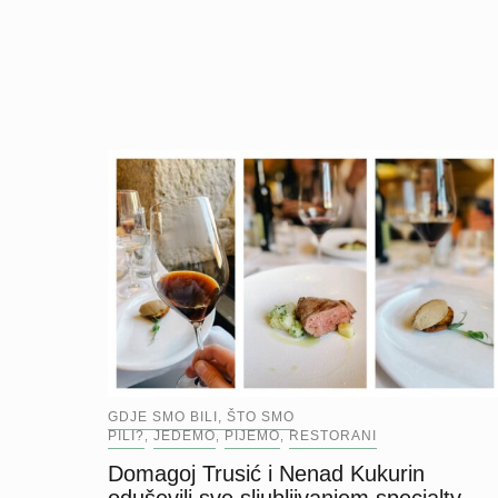
GDJE SMO BILI, ŠTO SMO
PILI?
JEDEMO
PIJEMO
RESTORANI
,
,
,
Domagoj Trusić i Nenad Kukurin
oduševili sve sljubljivanjem specialty