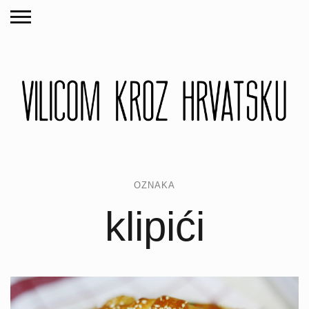
OZNAKA
klipići