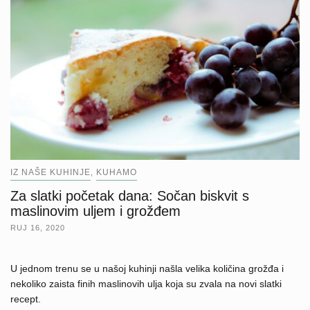
IZ NAŠE KUHINJE
KUHAMO
,
Za slatki početak dana: Sočan biskvit s
maslinovim uljem i grožđem
RUJ 16, 2020
U jednom trenu se u našoj kuhinji našla velika količina grožđa i
nekoliko zaista finih maslinovih ulja koja su zvala na novi slatki
recept.