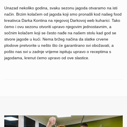
Unazad nekoliko godina, svaku sezonu jagoda otvaramo na isti
način. Brzim kolačem od jagoda koji smo pronašli kod našeg food
kreativca Darka Kontina na njegovoj Darkovoj web kuharici. Tako
ćemo i ovu sezonu otvoriti upravo njegovim jednostavnim, a
sočnim kolačem koji se često nađe na našem stolu kad god se
stvore jagode u kući. Nema bržeg načina da slatke crvene
plodove pretvorite u nešto što će garantirano svi obožavati, a
pošto nas svi u zadnje vrijeme ispituju upravo o receptima s
jagodama, krenut ćemo upravo od ove slastice.