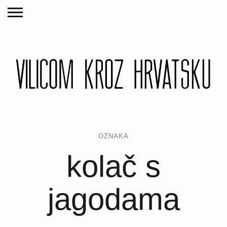
OZNAKA
kolač s
jagodama