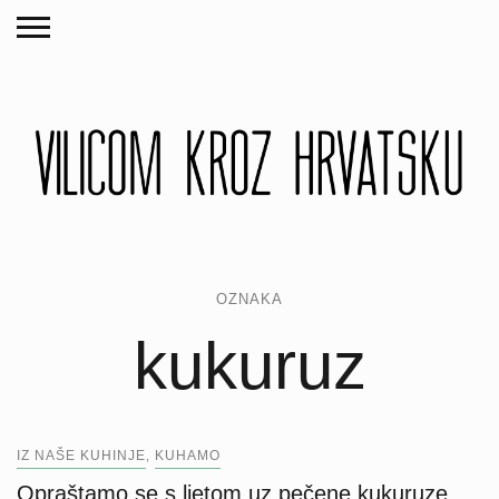
OZNAKA
kukuruz
IZ NAŠE KUHINJE
KUHAMO
,
Opraštamo se s ljetom uz pečene kukuruze