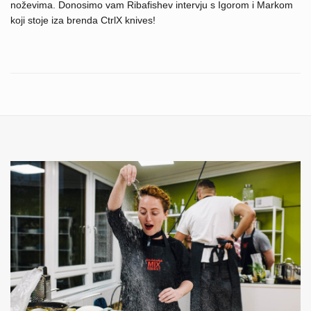
noževima. Donosimo vam Ribafishev intervju s Igorom i Markom
koji stoje iza brenda CtrlX knives!