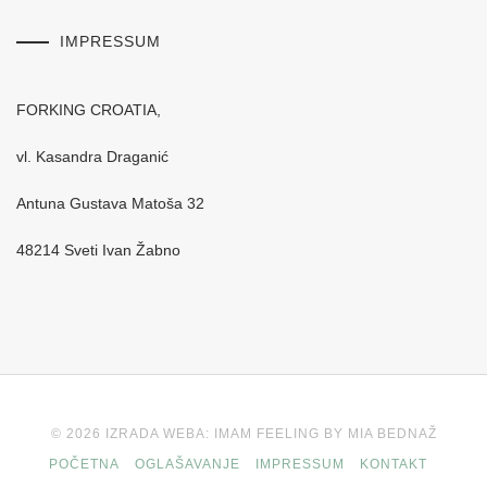
IMPRESSUM
FORKING CROATIA,
vl. Kasandra Draganić
Antuna Gustava Matoša 32
48214 Sveti Ivan Žabno
© 2026 IZRADA WEBA: IMAM FEELING BY MIA BEDNAŽ
POČETNA
OGLAŠAVANJE
IMPRESSUM
KONTAKT