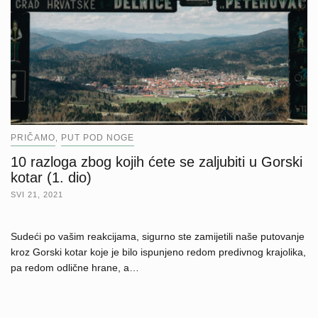
PRIČAMO
PUT POD NOGE
,
10 razloga zbog kojih ćete se zaljubiti u Gorski
kotar (1. dio)
SVI 21, 2021
Sudeći po vašim reakcijama, sigurno ste zamijetili naše putovanje
kroz Gorski kotar koje je bilo ispunjeno redom predivnog krajolika,
pa redom odlične hrane, a…