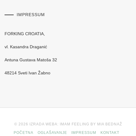
IMPRESSUM
FORKING CROATIA,
vl. Kasandra Draganić
Antuna Gustava Matoša 32
48214 Sveti Ivan Žabno
© 2026 IZRADA WEBA: IMAM FEELING BY MIA BEDNAŽ
POČETNA
OGLAŠAVANJE
IMPRESSUM
KONTAKT