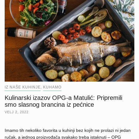
IZ NAŠE KUHINJE
KUHAMO
,
Kulinarski izazov OPG-a Matulić: Pripremili
smo slasnog brancina iz pećnice
VELJ 2, 2022
Imamo tih nekoliko favorita u kuhinji bez kojih ne prolazi ni jedan
ručak, a jednog proizvođača svakako treba istaknuti – OPG