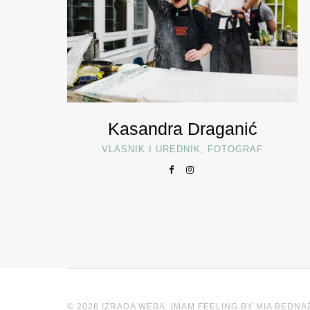
Kasandra Draganić
VLASNIK I UREDNIK, FOTOGRAF
© 2026 IZRADA WEBA: IMAM FEELING BY MIA BEDNA