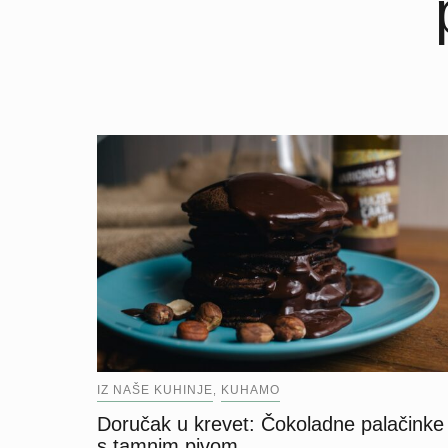
IZ NAŠE KUHINJE
KUHAMO
,
Doručak u krevet: Čokoladne palačinke
s tamnim pivom