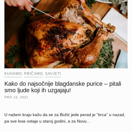
KUHAMO
PRIČAMO
SAVJETI
,
,
Kako do najsočnije blagdanske purice – pitali
smo ljude koji ih uzgajaju!
PRO 15, 2021
U našem kraju kažu da se za Božić jede perad je “brca” u nazad,
pa sve lose ostaje u staroj godini, a za Novu…