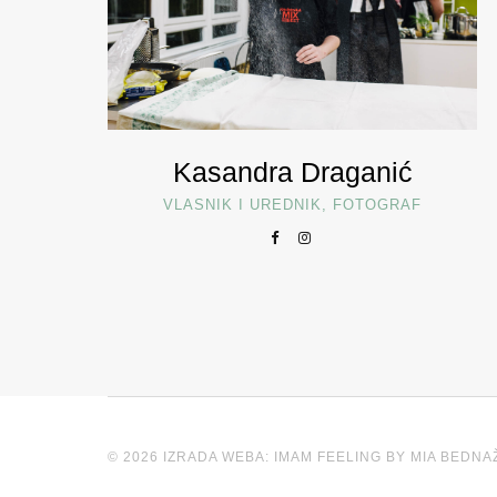
Kasandra Draganić
VLASNIK I UREDNIK, FOTOGRAF
© 2026 IZRADA WEBA: IMAM FEELING BY MIA BEDNA