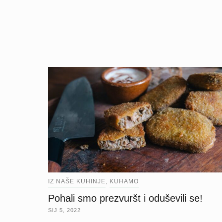
IZ NAŠE KUHINJE
KUHAMO
,
Pohali smo prezvuršt i oduševili se!
SIJ 5, 2022