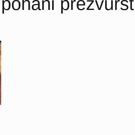
pohani prezvuršt