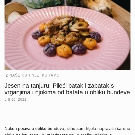
IZ NAŠE KUHINJE
KUHAMO
,
Jesen na tanjuru: Pileći batak i zabatak s
vrganjima i njokima od batata u obliku bundeve
LIS 30, 2022
Nakon peciva u obliku bundeva, silno sam htjela napraviti i šarene
njoke na istu temu, a uz jednostavnu, a prefinu piletinu s