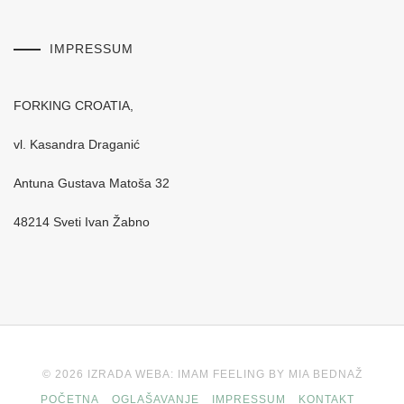
IMPRESSUM
FORKING CROATIA,
vl. Kasandra Draganić
Antuna Gustava Matoša 32
48214 Sveti Ivan Žabno
© 2026 IZRADA WEBA: IMAM FEELING BY MIA BEDNAŽ
POČETNA
OGLAŠAVANJE
IMPRESSUM
KONTAKT