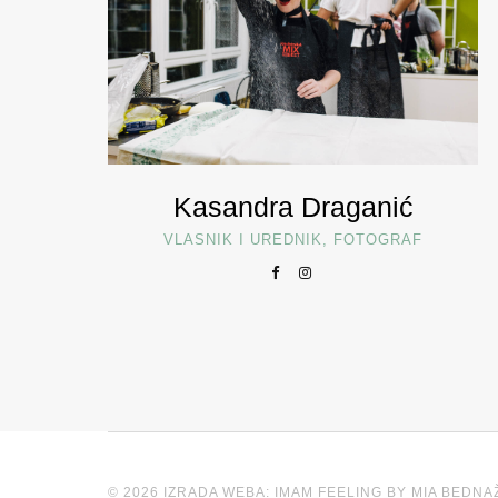
Kasandra Draganić
VLASNIK I UREDNIK, FOTOGRAF
© 2026 IZRADA WEBA: IMAM FEELING BY MIA BEDNA