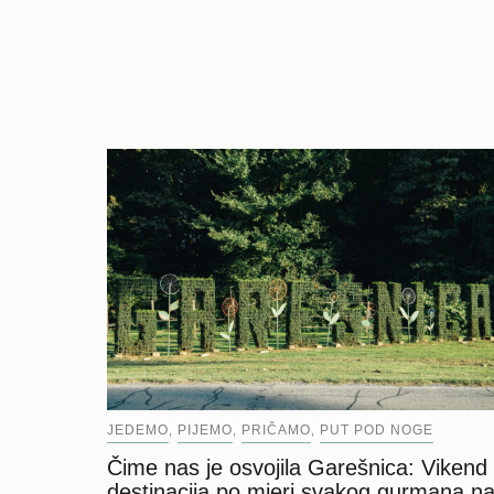
JEDEMO
PIJEMO
PRIČAMO
PUT POD NOGE
,
,
,
Čime nas je osvojila Garešnica: Vikend
destinacija po mjeri svakog gurmana n