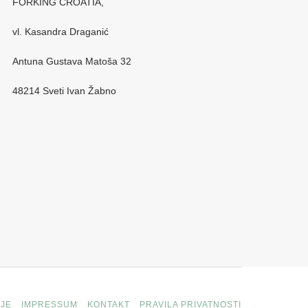
FORKING CROATIA,
vl. Kasandra Draganić
Antuna Gustava Matoša 32
48214 Sveti Ivan Žabno
JE
IMPRESSUM
KONTAKT
PRAVILA PRIVATNOSTI