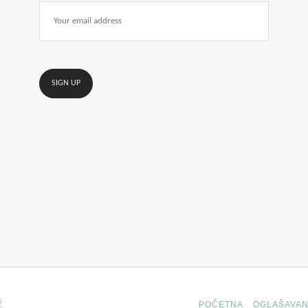
Ž
POČETNA
OGLAŠAVAN