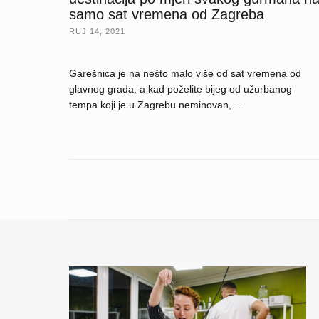
samo sat vremena od Zagreba
RUJ 14, 2021
Garešnica je na nešto malo više od sat vremena od
glavnog grada, a kad poželite bijeg od užurbanog
tempa koji je u Zagrebu neminovan,…