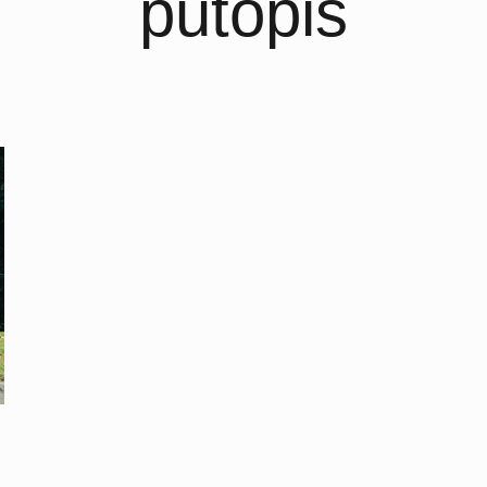
putopis
a